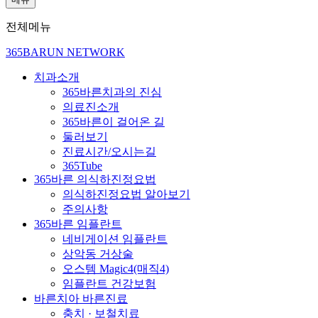
전체메뉴
365BARUN NETWORK
치과소개
365바른치과의 진심
의료진소개
365바른이 걸어온 길
둘러보기
진료시간/오시는길
365Tube
365바른 의식하진정요법
의식하진정요법 알아보기
주의사항
365바른 임플란트
네비게이션 임플란트
상악동 거상술
오스템 Magic4(매직4)
임플란트 건강보험
바른치아 바른진료
충치 · 보철치료