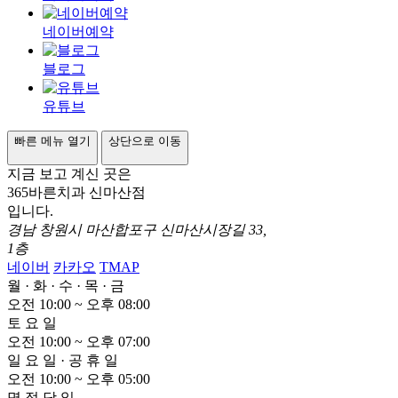
네이버예약
블로그
유튜브
빠른 메뉴 열기
상단으로 이동
지금 보고 계신 곳은
365바른치과 신마산점
입니다.
경남 창원시 마산합포구 신마산시장길 33,
1층
네이버
카카오
TMAP
월
·
화
·
수
·
목
·
금
오전 10:00 ~ 오후
0
8:00
토
요
일
오전 10:00 ~ 오후
0
7:00
일
요
일
·
공
휴
일
오전 10:00 ~ 오후
0
5:00
명
절
당
일