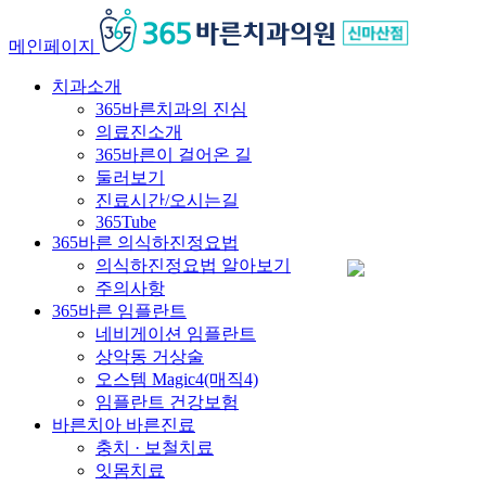
메인페이지
치과소개
365바른치과의 진심
의료진소개
365바른이 걸어온 길
둘러보기
진료시간/오시는길
365Tube
365바른 의식하진정요법
의식하진정요법 알아보기
주의사항
365바른 임플란트
네비게이션 임플란트
상악동 거상술
오스템 Magic4(매직4)
임플란트 건강보험
바른치아 바른진료
충치 · 보철치료
잇몸치료