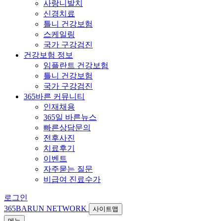
사랑니발치
신경치료
틀니 건강보험
스케일링
국가 구강검진
건강보험 정보
임플란트 건강보험
틀니 건강보험
국가 구강검진
365바른 커뮤니티
인재채용
365일 바른뉴스
빠른상담문의
전후사진
치료후기
이벤트
자주묻는 질문
비급여 진료수가
로그인
365BARUN NETWORK
사이트맵
메뉴