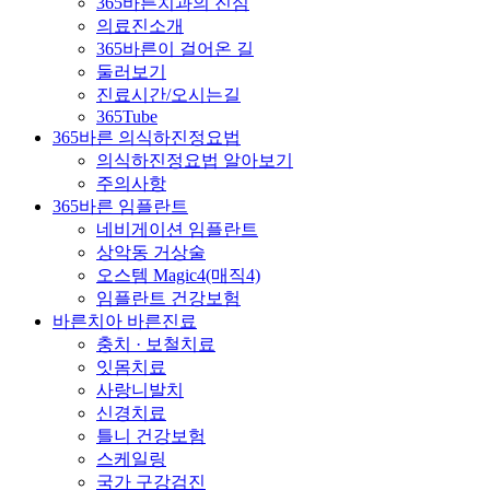
365바른치과의 진심
의료진소개
365바른이 걸어온 길
둘러보기
진료시간/오시는길
365Tube
365바른 의식하진정요법
의식하진정요법 알아보기
주의사항
365바른 임플란트
네비게이션 임플란트
상악동 거상술
오스템 Magic4(매직4)
임플란트 건강보험
바른치아 바른진료
충치 · 보철치료
잇몸치료
사랑니발치
신경치료
틀니 건강보험
스케일링
국가 구강검진