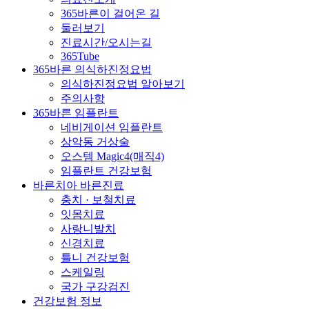
365바른이 걸어온 길
둘러보기
진료시간/오시는길
365Tube
365바른 의식하진정요법
의식하진정요법 알아보기
주의사항
365바른 임플란트
네비게이션 임플란트
상악동 거상술
오스템 Magic4(매직4)
임플란트 건강보험
바른치아 바른진료
충치 · 보철치료
잇몸치료
사랑니발치
신경치료
틀니 건강보험
스케일링
국가 구강검진
건강보험 정보