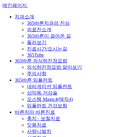
메인페이지
치과소개
365바른치과의 진심
의료진소개
365바른이 걸어온 길
둘러보기
진료시간/오시는길
365Tube
365바른 의식하진정요법
의식하진정요법 알아보기
주의사항
365바른 임플란트
네비게이션 임플란트
상악동 거상술
오스템 Magic4(매직4)
임플란트 건강보험
바른치아 바른진료
충치 · 보철치료
잇몸치료
사랑니발치