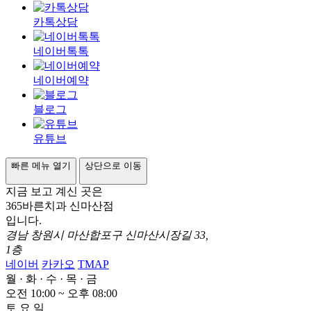
카톡상담
네이버톡톡
네이버예약
블로그
유튜브
빠른 메뉴 열기
상단으로 이동
지금 보고 계신 곳은
365바른치과 신마산점
입니다.
경남 창원시 마산합포구 신마산시장길 33,
1층
네이버
카카오
TMAP
월
·
화
·
수
·
목
·
금
오전 10:00 ~ 오후
0
8:00
토
요
일