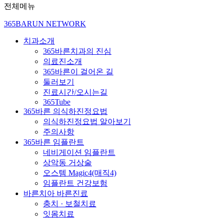
전체메뉴
365BARUN NETWORK
치과소개
365바른치과의 진심
의료진소개
365바른이 걸어온 길
둘러보기
진료시간/오시는길
365Tube
365바른 의식하진정요법
의식하진정요법 알아보기
주의사항
365바른 임플란트
네비게이션 임플란트
상악동 거상술
오스템 Magic4(매직4)
임플란트 건강보험
바른치아 바른진료
충치 · 보철치료
잇몸치료