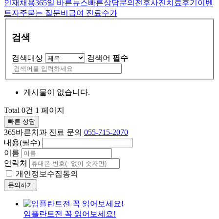
인재채용
365일 바른뉴스
빠른상담문의
전후사진
치료후기
이벤
트
자주묻는 질문
비급여 진료수가
검색
검색대상
검색어
필수
게시물이 없습니다.
Total 0건
1 페이지
빠른 상담
365바른치과 진료 문의
055-715-2070
내용(필수)
이름
연락처
개인정보수집동의
문의하기
임플란트전 꼭 읽어보세요!