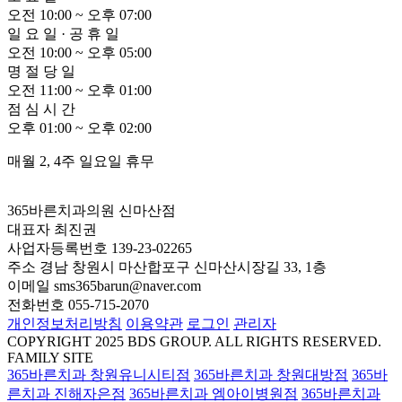
오전 10:00 ~ 오후
0
7:00
일
요
일
·
공
휴
일
오전 10:00 ~ 오후
0
5:00
명
절
당
일
오전 11:00 ~ 오후
0
1:00
점
심
시
간
오후
0
1:00 ~ 오후
0
2:00
매월 2, 4주 일요일 휴무
365바른치과의원 신마산점
대표자
최진권
사업자등록번호
139-23-02265
주소
경남 창원시 마산합포구 신마산시장길 33, 1층
이메일
sms365barun@naver.com
전화번호
055-715-2070
개인정보처리방침
이용약관
로그인
관리자
COPYRIGHT 2025 BDS GROUP. ALL RIGHTS RESERVED.
FAMILY SITE
365바른치과 창원유니시티점
365바른치과 창원대방점
365바
른치과 진해자은점
365바른치과 엠아이병원점
365바른치과