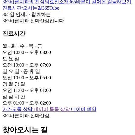
365바른치과의 진심
의료진소개
365바른이 걸어온 길
둘러보기
진료시간/오시는길
365Tube
365일 언제나 함께하는
365바른치과 신마산점
입니다.
진료시간
월
·
화
·
수
·
목
·
금
오전 10:00 ~ 오후
0
8:00
토
요
일
오전 10:00 ~ 오후
0
7:00
일
요
일
·
공
휴
일
오전 10:00 ~ 오후
0
5:00
명
절
당
일
오전 11:00 ~ 오후
0
1:00
점
심
시
간
오후
0
1:00 ~ 오후
0
2:00
카카오톡 상담
네이버 톡톡 상담
네이버 예약
365바른치과 신마산점
찾아오시는 길