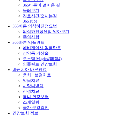
365바른이 걸어온 길
둘러보기
진료시간/오시는길
365Tube
365바른 의식하진정요법
의식하진정요법 알아보기
주의사항
365바른 임플란트
네비게이션 임플란트
상악동 거상술
오스템 Magic4(매직4)
임플란트 건강보험
바른치아 바른진료
충치 · 보철치료
잇몸치료
사랑니발치
신경치료
틀니 건강보험
스케일링
국가 구강검진
건강보험 정보