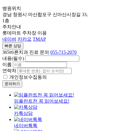
병원위치
경남 창원시 마산합포구 신마산시장길 33,
1층
주차안내
롯데마트 주차장 이용
네이버
카카오
TMAP
빠른 상담
365바른치과 진료 문의
055-715-2070
내용(필수)
이름
연락처
개인정보수집동의
문의하기
임플란트전 꼭 읽어보세요!
카톡상담
네이버톡톡