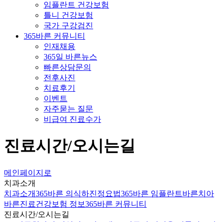
임플란트 건강보험
틀니 건강보험
국가 구강검진
365바른 커뮤니티
인재채용
365일 바른뉴스
빠른상담문의
전후사진
치료후기
이벤트
자주묻는 질문
비급여 진료수가
진료시간/오시는길
메인페이지로
치과소개
치과소개
365바른 의식하진정요법
365바른 임플란트
바른치아
바른진료
건강보험 정보
365바른 커뮤니티
진료시간/오시는길