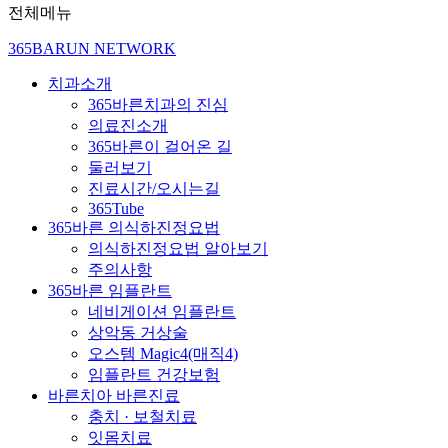
전체메뉴
365BARUN NETWORK
치과소개
365바른치과의 진심
의료진소개
365바른이 걸어온 길
둘러보기
진료시간/오시는길
365Tube
365바른 의식하진정요법
의식하진정요법 알아보기
주의사항
365바른 임플란트
네비게이션 임플란트
상악동 거상술
오스템 Magic4(매직4)
임플란트 건강보험
바른치아 바른진료
충치 · 보철치료
잇몸치료