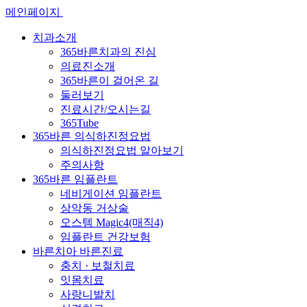
메인페이지
치과소개
365바른치과의 진심
의료진소개
365바른이 걸어온 길
둘러보기
진료시간/오시는길
365Tube
365바른 의식하진정요법
의식하진정요법 알아보기
주의사항
365바른 임플란트
네비게이션 임플란트
상악동 거상술
오스템 Magic4(매직4)
임플란트 건강보험
바른치아 바른진료
충치 · 보철치료
잇몸치료
사랑니발치