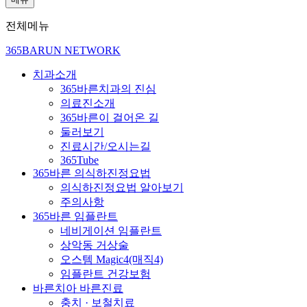
전체메뉴
365BARUN NETWORK
치과소개
365바른치과의 진심
의료진소개
365바른이 걸어온 길
둘러보기
진료시간/오시는길
365Tube
365바른 의식하진정요법
의식하진정요법 알아보기
주의사항
365바른 임플란트
네비게이션 임플란트
상악동 거상술
오스템 Magic4(매직4)
임플란트 건강보험
바른치아 바른진료
충치 · 보철치료