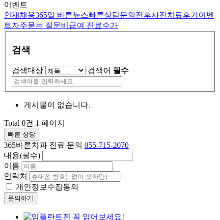
이벤트
인재채용
365일 바른뉴스
빠른상담문의
전후사진
치료후기
이벤
트
자주묻는 질문
비급여 진료수가
검색
검색대상
검색어
필수
게시물이 없습니다.
Total 0건
1 페이지
빠른 상담
365바른치과 진료 문의
055-715-2070
내용(필수)
이름
연락처
개인정보수집동의
문의하기