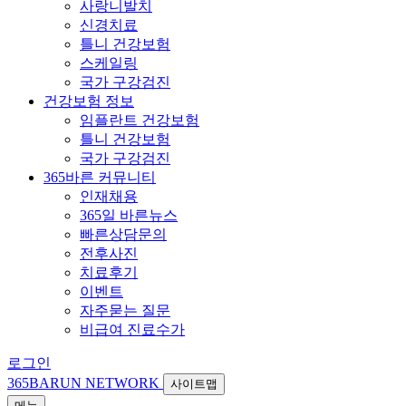
사랑니발치
신경치료
틀니 건강보험
스케일링
국가 구강검진
건강보험 정보
임플란트 건강보험
틀니 건강보험
국가 구강검진
365바른 커뮤니티
인재채용
365일 바른뉴스
빠른상담문의
전후사진
치료후기
이벤트
자주묻는 질문
비급여 진료수가
로그인
365BARUN NETWORK
사이트맵
메뉴