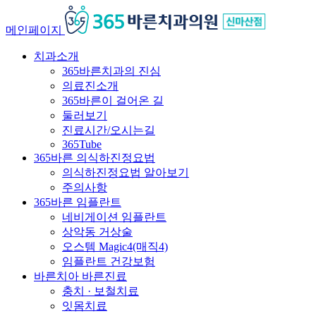
메인페이지
치과소개
365바른치과의 진심
의료진소개
365바른이 걸어온 길
둘러보기
진료시간/오시는길
365Tube
365바른 의식하진정요법
의식하진정요법 알아보기
주의사항
365바른 임플란트
네비게이션 임플란트
상악동 거상술
오스템 Magic4(매직4)
임플란트 건강보험
바른치아 바른진료
충치 · 보철치료
잇몸치료