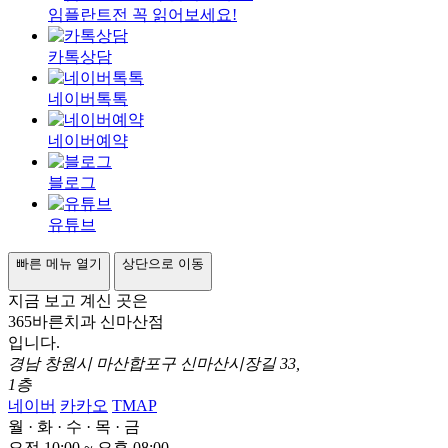
임플란트전 꼭 읽어보세요!
카톡상담
네이버톡톡
네이버예약
블로그
유튜브
빠른 메뉴 열기
상단으로 이동
지금 보고 계신 곳은
365바른치과 신마산점
입니다.
경남 창원시 마산합포구 신마산시장길 33,
1층
네이버
카카오
TMAP
월
·
화
·
수
·
목
·
금
오전 10:00 ~ 오후
0
8:00