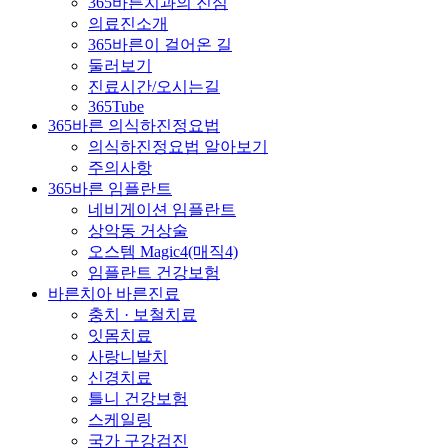
365바른치과의 진심
의료진소개
365바른이 걸어온 길
둘러보기
진료시간/오시는길
365Tube
365바른 의식하진정요법
의식하진정요법 알아보기
주의사항
365바른 임플란트
네비게이션 임플란트
상악동 거상술
오스템 Magic4(매직4)
임플란트 건강보험
바른치아 바른진료
충치 · 보철치료
잇몸치료
사랑니발치
신경치료
틀니 건강보험
스케일링
국가 구강검진