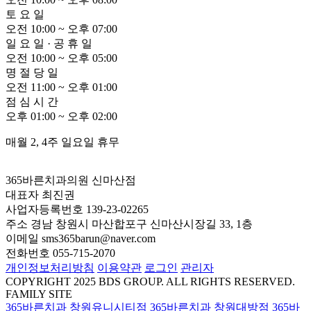
토
요
일
오전 10:00 ~ 오후
0
7:00
일
요
일
·
공
휴
일
오전 10:00 ~ 오후
0
5:00
명
절
당
일
오전 11:00 ~ 오후
0
1:00
점
심
시
간
오후
0
1:00 ~ 오후
0
2:00
매월 2, 4주 일요일 휴무
365바른치과의원 신마산점
대표자
최진권
사업자등록번호
139-23-02265
주소
경남 창원시 마산합포구 신마산시장길 33, 1층
이메일
sms365barun@naver.com
전화번호
055-715-2070
개인정보처리방침
이용약관
로그인
관리자
COPYRIGHT 2025 BDS GROUP. ALL RIGHTS RESERVED.
FAMILY SITE
365바른치과 창원유니시티점
365바른치과 창원대방점
365바